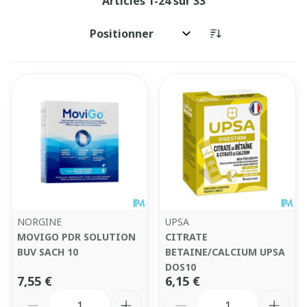
Articles
1
-
24
sur
33
Trier par:
NORGINE
UPSA
MOVIGO PDR SOLUTION
CITRATE
BUV SACH 10
BETAINE/CALCIUM UPSA
DOS10
7,55 €
6,15 €
Quantité
Quantité