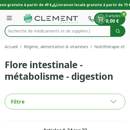
Diapositive 1 de 1
Aller au contenu
on gratuite à partir de 49 €
Livraison locale gratuite à partir de 75 €
0
0 articles
Menu
0,00 €
Recherche de médi
Cherc
Rechercher
Accueil
/
Régime, alimentation & vitamines
/
Nutrithérapie et bi
Flore intestinale -
métabolisme - digestion
Filtre