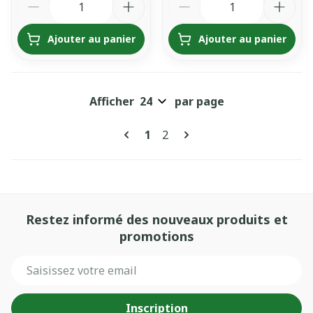
Ajouter au panier
Ajouter au panier
Afficher
par page
Pages
Vous lisez actuellement la pa
Page
1
2
Restez informé des nouveaux produits et
promotions
Adresse mail
Inscription