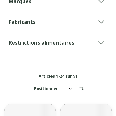
Marques
filter
Fabricants
filter
Restrictions alimentaires
filter
Articles
1
-
24
sur
91
Trier par: