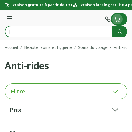
Aller au contenu
Livraison gratuite à partir de 49 €
Livraison locale gratuite à pa
Menu
Cherc
Rechercher
Accueil
/
Beauté, soins et hygiène
/
Soins du visage
/
Anti-rides
Anti-rides
Filtre
Passer à la liste des produits
Prix
filter