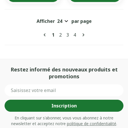
Afficher
par page
Pages
Vous lisez actuellement la page
Page
Page
Page
1
2
3
4
Restez informé des nouveaux produits et
promotions
Adresse mail
Inscription
En cliquant sur s'abonner, vous vous abonnez à notre
newsletter et acceptez notre
politique de confidentialité
.