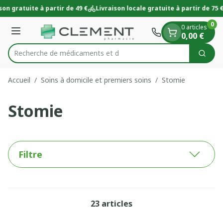
Diapositive 1 de 1
Aller au contenu
on gratuite à partir de 49 €
Livraison locale gratuite à partir de 75 €
0
0 articles
Menu
0,00 €
Recherch
Cherc
Rechercher
Accueil
/
Soins à domicile et premiers soins
/
Stomie
Stomie
Filtre
23
articles