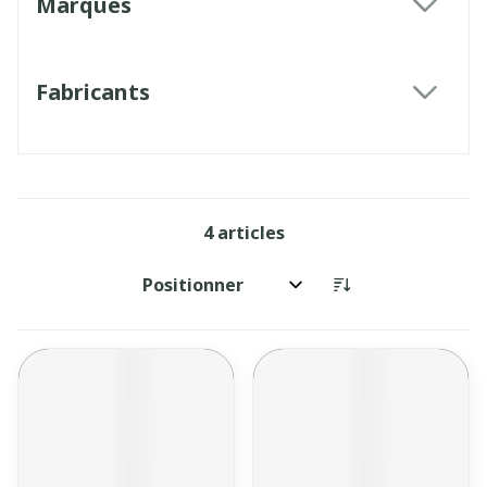
Marques
filter
Fabricants
filter
4
articles
Trier par: