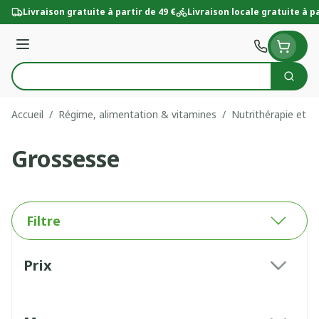
Aller au contenu
Livraison gratuite à partir de 49 €
Livraison locale gratuite à pa
Menu
Cherc
Rechercher
Accueil
/
Régime, alimentation & vitamines
/
Nutrithérapie et bi
Grossesse
Filtre
Passer à la liste des produits
Prix
filter