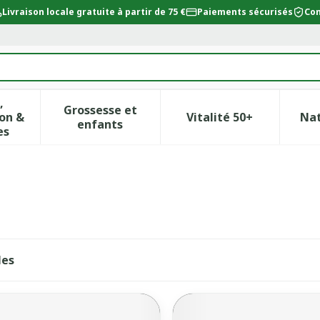
Livraison locale gratuite à partir de 75 €
Paiements sécurisés
Con
,
Grossesse et
on &
Vitalité 50+
Na
ur la catégorie Beauté, soins et hygiène
icher le sous-menu pour la catégorie Régime, alimentat
Afficher le sous-menu pour la catégor
Afficher le sous-
enfants
es
les