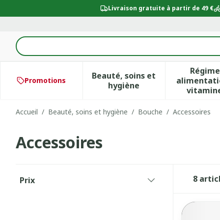
Aller au contenu
Livraison gratuite à partir de 49 €
Rechercher
Régime
Beauté, soins et
alimentati
Promotions
Afficher le sous-menu po
Aff
hygiène
vitamin
Accueil
/
Beauté, soins et hygiène
/
Bouche
/
Accessoires
Accessoires
Passer à la liste des produits
8
artic
Prix
filter