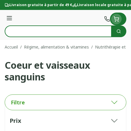
Aller au contenu
Livraison gratuite à partir de 49 €
Livraison locale gratuite à pa
Menu
Cherc
Rechercher
Accueil
/
Régime, alimentation & vitamines
/
Nutrithérapie et bi
Coeur et vaisseaux
sanguins
Filtre
Passer à la liste des produits
Prix
filter