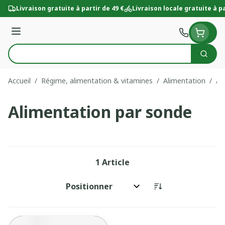
Aller au contenu
Livraison gratuite à partir de 49 €
Livraison locale gratuite à pa
Menu
Cherc
Rechercher
Accueil
/
Régime, alimentation & vitamines
/
Alimentation
/
Al
Alimentation par sonde
1
Article
Trier par: