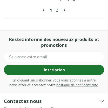
Pages
Vous lisez actuellement la pa
Page
1
2
Restez informé des nouveaux produits et
promotions
Adresse mail
Inscription
En cliquant sur s'abonner, vous vous abonnez à notre
newsletter et acceptez notre
politique de confidentialité
.
Contactez nous