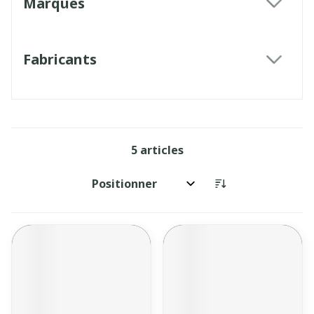
Marques
filter
Fabricants
filter
5
articles
Trier par: