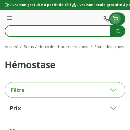
Aller au contenu
Livraison gratuite à partir de 49 €
Livraison locale gratuite à pa
Menu
Cherc
Rechercher
Accueil
/
Soins à domicile et premiers soins
/
Soins des plaies
/
Hémostase
Filtre
Passer à la liste des produits
Prix
filter