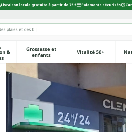
Livraison locale gratuite à partir de 75 €
Paiements sécurisés
Con
des plaies et des bandages
,
Grossesse et
on &
Vitalité 50+
Na
ur la catégorie Beauté, soins et hygiène
icher le sous-menu pour la catégorie Régime, alimentat
Afficher le sous-menu pour la catégor
Afficher le sous-
enfants
es