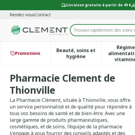
Aller au contenu
Diapositive 1 de 1
Livraison gratuite à partir de 49 €
Rendez-vous
Contact
Trouvez rapidement des soins 
Rechercher
Régime
Beauté, soins et
alimentati
Promotions
Afficher le sous-menu po
Aff
hygiène
vitamin
Pharmacie Clement de
Thionville
La Pharmacie Clément, située à Thionville, vous offre
un service personnalisé et de qualité pour répondre à
tous vos besoins de santé et de bien-être. Avec une
large gamme de produits pharmaceutiques,
cosmétiques, et de soins, l’équipe de la pharmacie
s'engage à vous fournir des conseils adaptés et des