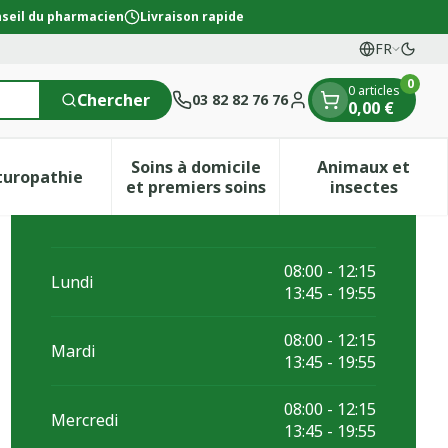
seil du pharmacien
Livraison rapide
FR
Passe
Langues
0
0 articles
Chercher
03 82 82 76 76
0,00 €
Menu client
Soins à domicile
Animaux et
turopathie
ion & vitamines
ie Grossesse et enfants
menu pour la catégorie Vitalité 50+
Afficher le sous-menu pour la catégorie Naturopath
Afficher le sous-menu pour la c
Afficher l
et premiers soins
insectes
08:00 - 12:15
Lundi
13:45 - 19:55
08:00 - 12:15
Mardi
13:45 - 19:55
08:00 - 12:15
Mercredi
13:45 - 19:55