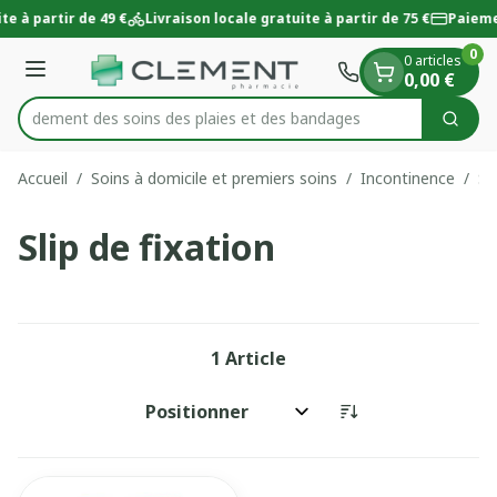
Diapositive 1 de 1
Aller au contenu
te à partir de 49 €
Livraison locale gratuite à partir de 75 €
Paieme
0
0 articles
Menu
0,00 €
 rapidement des soins des plaies et des bandages
Cherc
Rechercher
Accueil
/
Soins à domicile et premiers soins
/
Incontinence
/
Sl
Slip de fixation
1
Article
Trier par: