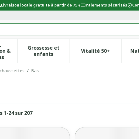
Livraison locale gratuite à partir de 75 €
Paiements sécurisés
Con
,
Grossesse et
on &
Vitalité 50+
Na
ur la catégorie Beauté, soins et hygiène
icher le sous-menu pour la catégorie Régime, alimentat
Afficher le sous-menu pour la catégor
Afficher le sous-
enfants
es
 chaussettes
/
Bas
es
1
-
24
sur
207