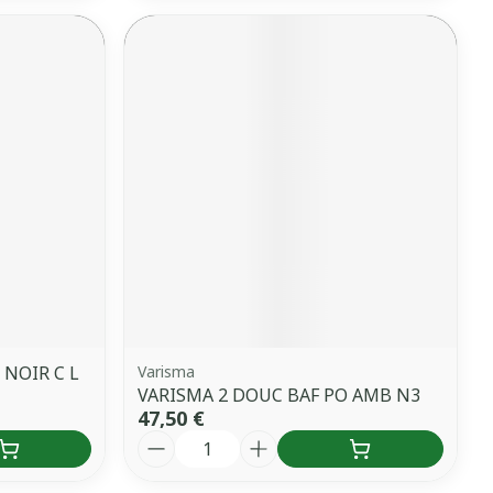
 NOIR C L
Varisma
VARISMA 2 DOUC BAF PO AMB N3
47,50 €
Quantité