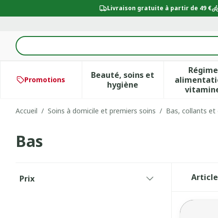
Aller au contenu
Livraison gratuite à partir de 49 €
Rechercher
Régime
Beauté, soins et
alimentati
Promotions
Afficher le sous-menu po
Aff
hygiène
vitamin
Accueil
/
Soins à domicile et premiers soins
/
Bas, collants et
Bas
Passer à la liste des produits
Articl
Prix
filter