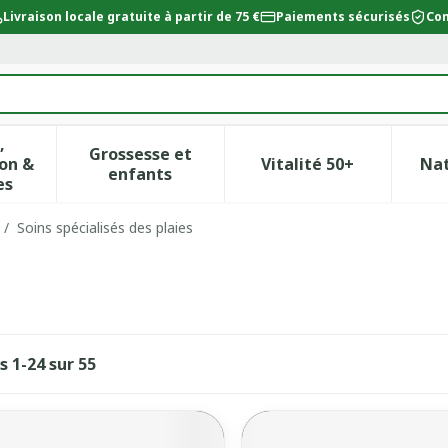
Livraison locale gratuite à partir de 75 €
Paiements sécurisés
Con
,
Grossesse et
on &
Vitalité 50+
Na
ur la catégorie Beauté, soins et hygiène
icher le sous-menu pour la catégorie Régime, alimentat
Afficher le sous-menu pour la catégor
Afficher le sous-
enfants
es
/
Soins spécialisés des plaies
es
1
-
24
sur
55