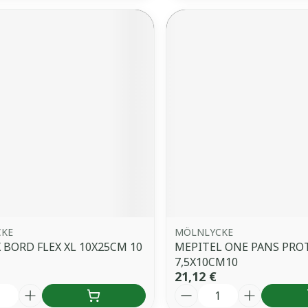
CKE
MÖLNLYCKE
 BORD FLEX XL 10X25CM 10
MEPITEL ONE PANS PRO
7,5X10CM10
21,12 €
é
Quantité