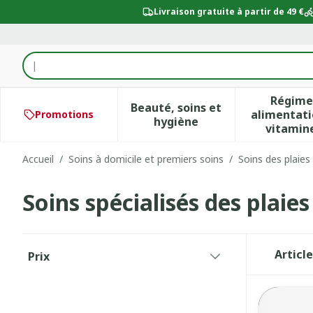
Aller au contenu
Livraison gratuite à partir de 49 €
Rechercher
Régime
Beauté, soins et
alimentati
Promotions
Afficher le sous-menu po
Aff
hygiène
vitamin
Accueil
/
Soins à domicile et premiers soins
/
Soins des plaies
Soins spécialisés des plaies
Passer à la liste des produits
Articl
Prix
filter