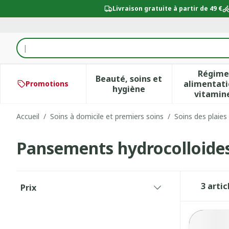
Aller au contenu
Livraison gratuite à partir de 49 €
Rechercher
Régime
Beauté, soins et
alimentati
Promotions
Afficher le sous-menu po
Aff
hygiène
vitamin
Accueil
/
Soins à domicile et premiers soins
/
Soins des plaies
Pansements hydrocolloide
Passer à la liste des produits
3
artic
Prix
filter