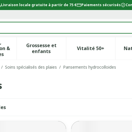
Livraison locale gratuite à partir de 75 €
Paiements sécurisés
Con
,
Grossesse et
on &
Vitalité 50+
Na
ur la catégorie Beauté, soins et hygiène
icher le sous-menu pour la catégorie Régime, alimentat
Afficher le sous-menu pour la catégor
Afficher le sous-
enfants
es
/
Soins spécialisés des plaies
/
Pansements hydrocolloides
s
les