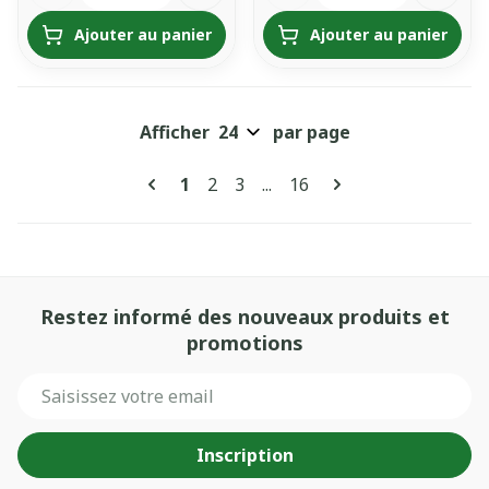
Ajouter au panier
Ajouter au panier
Afficher
par page
Pages
Vous lisez actuellement la page
Page
Page
Page
1
2
3
...
16
Restez informé des nouveaux produits et
promotions
Adresse mail
Inscription