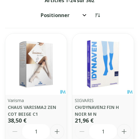
Articles
1
-
24
sur
362
Trier par:
Varisma
SIGVARIS
CHAUS VARISMA2 ZEN
CH/DYNAVEN2 FIN H
COT BEIGE C1
NOIR M N
38,50 €
21,96 €
Quantité
Quantité