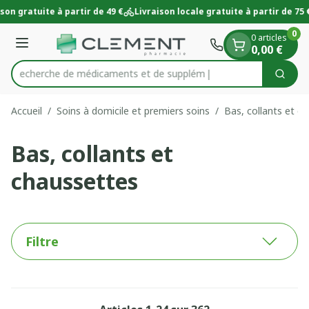
Diapositive 1 de 1
Aller au contenu
son gratuite à partir de 49 €
Livraison locale gratuite à partir de 75 €
0
0 articles
Menu
0,00 €
Recherche de médica
Cherc
Rechercher
Accueil
/
Soins à domicile et premiers soins
/
Bas, collants et c
Bas, collants et
chaussettes
Filtre