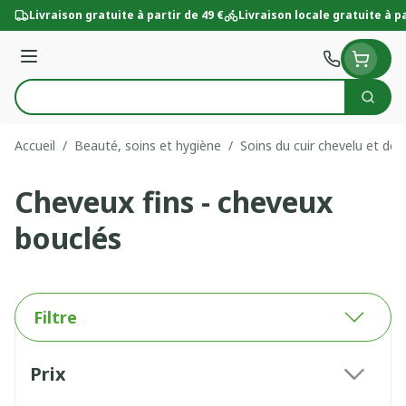
Aller au contenu
Livraison gratuite à partir de 49 €
Livraison locale gratuite à pa
Menu
Cherc
Rechercher
Accueil
/
Beauté, soins et hygiène
/
Soins du cuir chevelu et de
Cheveux fins - cheveux
bouclés
Filtre
Passer à la liste des produits
Prix
filter