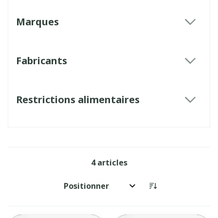
Marques
filter
Fabricants
filter
Restrictions alimentaires
filter
4
articles
Trier par: