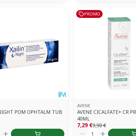
PROMO
AVENE
 NIGHT POM OPHTALM TUB
AVENE CICALFATE+ CR P
40ML
7,29 €
9,90 €
é
Quantité