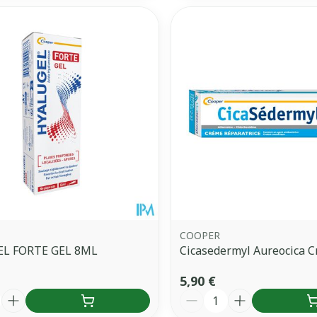
COOPER
L FORTE GEL 8ML
Cicasedermyl Aureocica 
5,90 €
é
Quantité