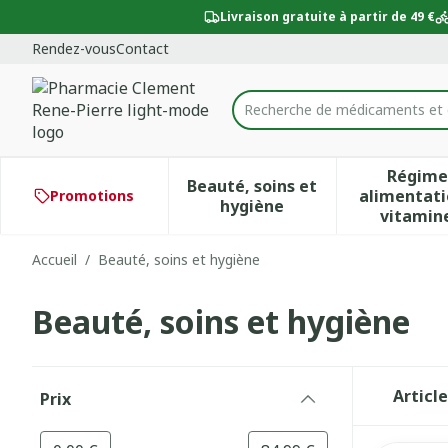
Aller au contenu
Diapositive 1 de 1
Livraison gratuite à partir de 49 €
Rendez-vous
Contact
Recherche de m
Rechercher
Régime
Beauté, soins et
alimentati
Promotions
Afficher le sous-menu po
Aff
hygiène
vitamin
Accueil
/
Beauté, soins et hygiène
Beauté, soins et hygiène
Passer à la liste des produits
Articl
Prix
filter