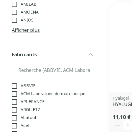
AMILAB
AMOENA
ANIOS
Afficher plus
Fabricants
filter
ABBVIE
ACM Laboratoire dermatologique
Hyalugel
API FRANCE
HYALUGE
ARGILETZ
11,10 €
Abatout
Quantit
Ageti