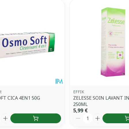
uster les valeurs minimales et maximales du prix.
t
EFFIK
T CICA 4EN1 50G
ZELESSE SOIN LAVANT I
250ML
5,99 €
é
Quantité