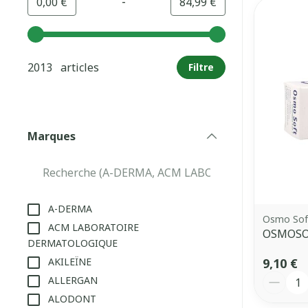
-
Valeur minimale
Valeur maximale
0,00 €
84,99 €
Utilisez les touches fléchées gauche et droite pour aj
2013 articles
Filtre
Marques
filter
A-DERMA
Osmo Sof
ACM LABORATOIRE
OSMOSOF
DERMATOLOGIQUE
9,10 €
AKILEÏNE
Quantit
ALLERGAN
ALODONT