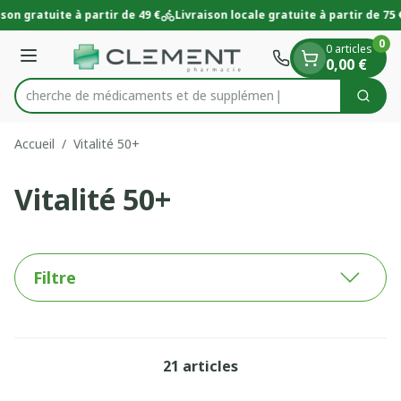
Diapositive 1 de 1
Aller au contenu
son gratuite à partir de 49 €
Livraison locale gratuite à partir de 75 €
0
0 articles
Menu
0,00 €
Recherche de médicam
Cherc
Rechercher
Accueil
/
Vitalité 50+
Vitalité 50+
Filtre
21
articles