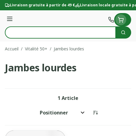
Aller au contenu
Livraison gratuite à partir de 49 €
Livraison locale gratuite à pa
Menu
Cherc
Rechercher
Accueil
/
Vitalité 50+
/
Jambes lourdes
Jambes lourdes
1
Article
Trier par: