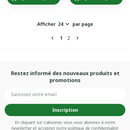
Afficher
par page
Pages
Vous lisez actuellement la pa
Page
1
2
Restez informé des nouveaux produits et
promotions
Adresse mail
Inscription
En cliquant sur s'abonner, vous vous abonnez à notre
newsletter et acceptez notre
politique de confidentialité
.