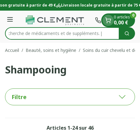
Diapositive 1 de 1
Aller au contenu
son gratuite à partir de 49 €
Livraison locale gratuite à partir de 75 €
0
0 articles
Menu
0,00 €
Recherche de médicaments
Cherc
Rechercher
Accueil
/
Beauté, soins et hygiène
/
Soins du cuir chevelu et de
Shampooing
Filtre
Articles
1
-
24
sur
46