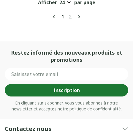
Afficher
par page
Pages
Vous lisez actuellement la pa
Page
1
2
Restez informé des nouveaux produits et
promotions
Adresse mail
Inscription
En cliquant sur s'abonner, vous vous abonnez à notre
newsletter et acceptez notre
politique de confidentialité
.
Contactez nous