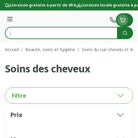
Aller au contenu
Livraison gratuite à partir de 49 €
Livraison locale gratuite à pa
Menu
Cherc
Rechercher
Accueil
/
Beauté, soins et hygiène
/
Soins du cuir chevelu et de
Soins des cheveux
Filtre
Passer à la liste des produits
Prix
filter