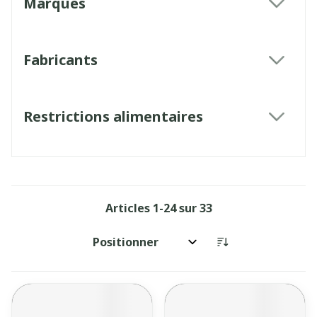
Marques
filter
Fabricants
filter
Restrictions alimentaires
filter
Articles
1
-
24
sur
33
Trier par: