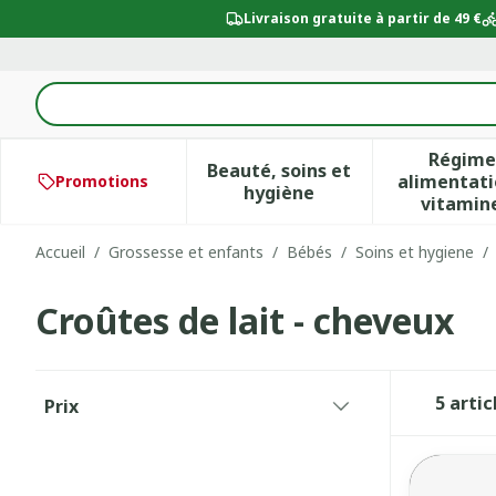
Aller au contenu
Livraison gratuite à partir de 49 €
Rechercher
Régime
Beauté, soins et
alimentati
Promotions
Afficher le sous-menu po
Aff
hygiène
vitamin
Accueil
/
Grossesse et enfants
/
Bébés
/
Soins et hygiene
/
Croûtes de lait - cheveux
Passer à la liste des produits
5
artic
Prix
filter