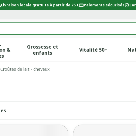
Livraison locale gratuite à partir de 75 €
Paiements sécurisés
Con
,
Grossesse et
on &
Vitalité 50+
Na
ur la catégorie Beauté, soins et hygiène
icher le sous-menu pour la catégorie Régime, alimentat
Afficher le sous-menu pour la catégor
Afficher le sous-
enfants
es
Croûtes de lait - cheveux
les