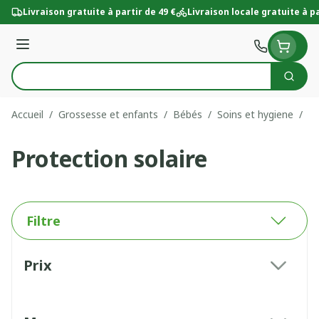
Aller au contenu
Livraison gratuite à partir de 49 €
Livraison locale gratuite à pa
Menu
Cherc
Rechercher
Accueil
/
Grossesse et enfants
/
Bébés
/
Soins et hygiene
/
Pr
Protection solaire
Filtre
Passer à la liste des produits
Prix
filter