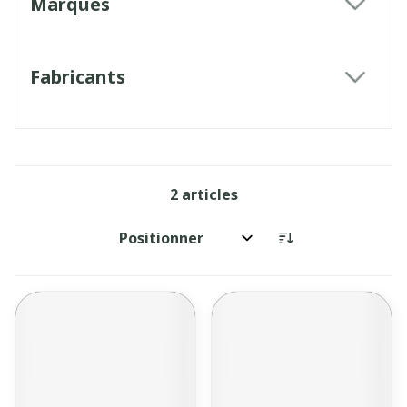
Marques
filter
Fabricants
filter
2
articles
Trier par: