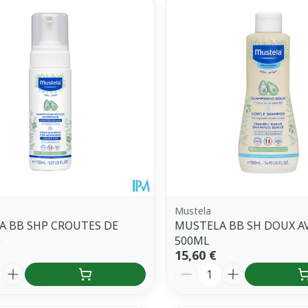
Mustela
A BB SHP CROUTES DE
MUSTELA BB SH DOUX A
0
500ML
15,60 €
é
Quantité