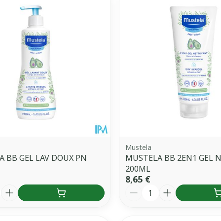
uster les valeurs minimales et maximales du prix.
Mustela
 BB GEL LAV DOUX PN
MUSTELA BB 2EN1 GEL 
200ML
8,65 €
é
Quantité