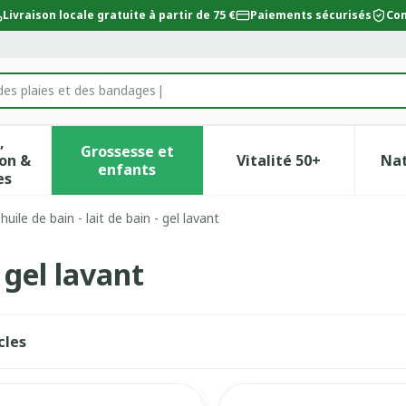
Livraison locale gratuite à partir de 75 €
Paiements sécurisés
Con
des plaies et des bandages
,
Grossesse et
on &
Vitalité 50+
Na
ur la catégorie Beauté, soins et hygiène
icher le sous-menu pour la catégorie Régime, alimentat
Afficher le sous-menu pour la catégor
Afficher le sous-
enfants
es
huile de bain - lait de bain - gel lavant
- gel lavant
cles