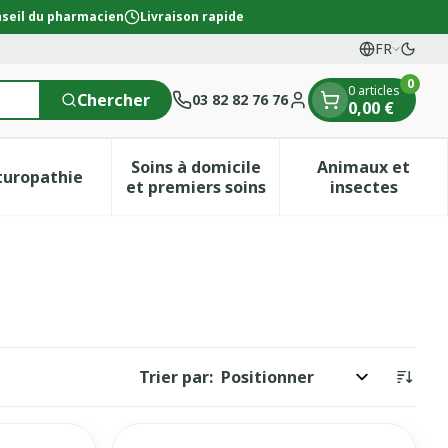
seil du pharmacien
Livraison rapide
FR
Passe
Langues
0
0 articles
Chercher
03 82 82 76 76
0,00 €
Menu client
Soins à domicile
Animaux et
turopathie
ion & vitamines
ie Grossesse et enfants
menu pour la catégorie Vitalité 50+
Afficher le sous-menu pour la catégorie Naturopath
Afficher le sous-menu pour la c
Afficher l
et premiers soins
insectes
Trier par: