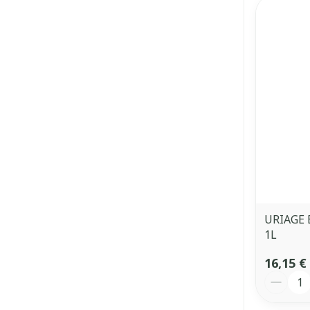
URIAGE 
1L
16,15 €
Quantit