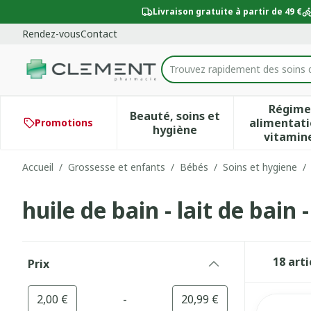
Aller au contenu
Diapositive 1 de 1
Livraison gratuite à partir de 49 €
Rendez-vous
Contact
Trouvez rapidement des soins 
Rechercher
Régime
Beauté, soins et
alimentati
Promotions
Afficher le sous-menu po
Aff
hygiène
vitamin
Accueil
/
Grossesse et enfants
/
Bébés
/
Soins et hygiene
/
huile de bain - lait de bain 
Passer à la liste des produits
18
arti
Prix
filter
-
Valeur minimale
Valeur maximale
2,00 €
20,99 €