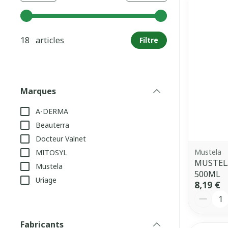
Utilisez les touches fléchées gauche et droite pour aj
18 articles
Filtre
Marques
filter
A-DERMA
Beauterra
Docteur Valnet
Mustela
MITOSYL
MUSTELA
Mustela
500ML
Uriage
8,19 €
Quantit
Fabricants