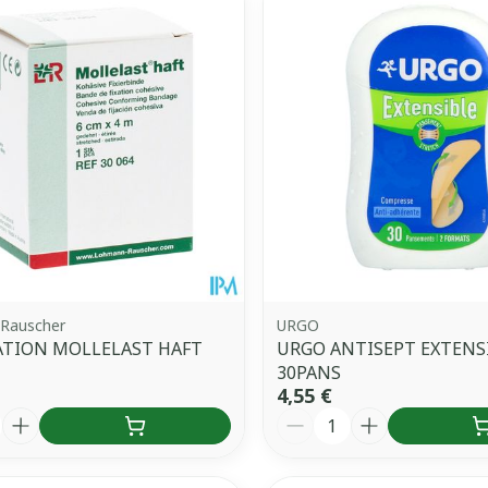
uster les valeurs minimales et maximales du prix.
Rauscher
URGO
ATION MOLLELAST HAFT
URGO ANTISEPT EXTENS
M
30PANS
4,55 €
é
Quantité