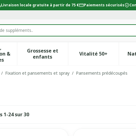
Livraison locale gratuite à partir de 75 €
Paiements sécurisés
Con
,
Grossesse et
on &
Vitalité 50+
Na
ur la catégorie Beauté, soins et hygiène
icher le sous-menu pour la catégorie Régime, alimentat
Afficher le sous-menu pour la catégor
Afficher le sous-
enfants
es
/
Fixation et pansements et spray
/
Pansements prédécoupés
es
1
-
24
sur
30