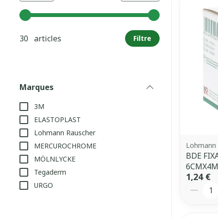
Utilisez les touches fléchées gauche et droite pour aj
30 articles
Filtre
Marques
filter
3M
ELASTOPLAST
Lohmann Rauscher
Lohmann 
MERCUROCHROME
BDE FIX
MÖLNLYCKE
6CMX4
Tegaderm
1,24 €
URGO
Quantit