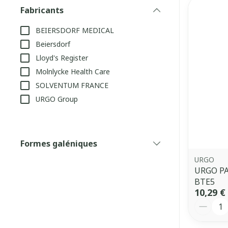
Fabricants
filter
BEIERSDORF MEDICAL
Beiersdorf
Lloyd's Register
Molnlycke Health Care
SOLVENTUM FRANCE
URGO Group
Formes galéniques
filter
URGO
URGO P
BTE5
10,29 €
Quantit