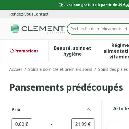
Aller au contenu
Diapositive 1 de 1
Livraison gratuite à partir de 49 €
Rendez-vous
Contact
Re
Rechercher
Régime
Beauté, soins et
alimentati
Promotions
Afficher le sous-menu po
Aff
hygiène
vitamin
Accueil
/
Soins à domicile et premiers soins
/
Soins des plaies
Pansements prédécoupés
Passer à la liste des produits
Articl
Prix
filter
-
Valeur minimale
Valeur maximale
0,00 €
21,99 €