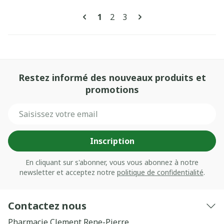
Pages
Vous lisez actuellement la pag
Page
Page
1
2
3
Restez informé des nouveaux produits et
promotions
Adresse mail
Inscription
En cliquant sur s'abonner, vous vous abonnez à notre
newsletter et acceptez notre
politique de confidentialité
.
Contactez nous
Pharmacie Clement Rene-Pierre