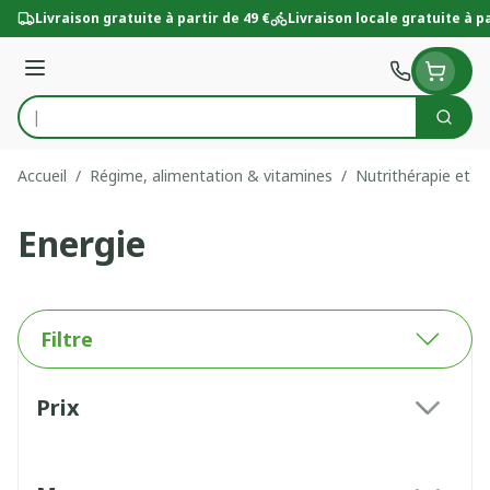
Aller au contenu
Livraison gratuite à partir de 49 €
Livraison locale gratuite à pa
Menu
Cherc
Rechercher
Accueil
/
Régime, alimentation & vitamines
/
Nutrithérapie et bi
Energie
Filtre
Passer à la liste des produits
Prix
filter