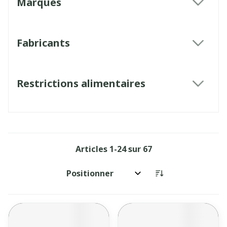
Marques
filter
Fabricants
filter
Restrictions alimentaires
filter
Articles
1
-
24
sur
67
Trier par: