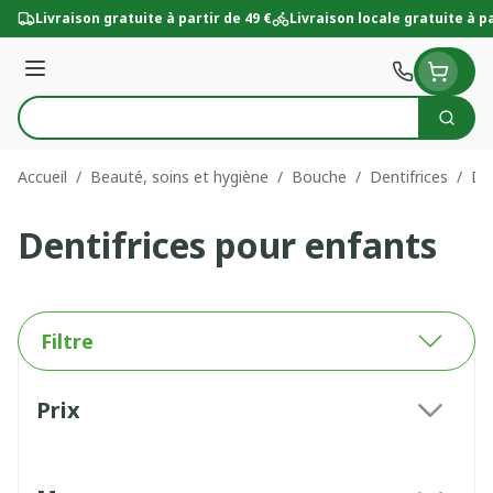
Aller au contenu
Livraison gratuite à partir de 49 €
Livraison locale gratuite à pa
Menu
Cherc
Rechercher
Accueil
/
Beauté, soins et hygiène
/
Bouche
/
Dentifrices
/
Den
Dentifrices pour enfants
Filtre
Passer à la liste des produits
Prix
filter