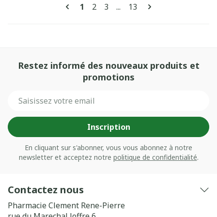
Pages
Vous lisez actuellement la page
Page
Page
Page
1
2
3
...
13
Restez informé des nouveaux produits et
promotions
Adresse mail
Inscription
En cliquant sur s'abonner, vous vous abonnez à notre
newsletter et acceptez notre
politique de confidentialité
.
Contactez nous
Pharmacie Clement Rene-Pierre
rue du Marechal Joffre 6