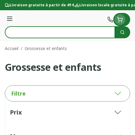
Aller au contenu
Livraison gratuite à partir de 49 €
Livraison locale gratuite à pa
Menu
Cherc
Rechercher
Accueil
/
Grossesse et enfants
Grossesse et enfants
Filtre
Passer à la liste des produits
Prix
filter