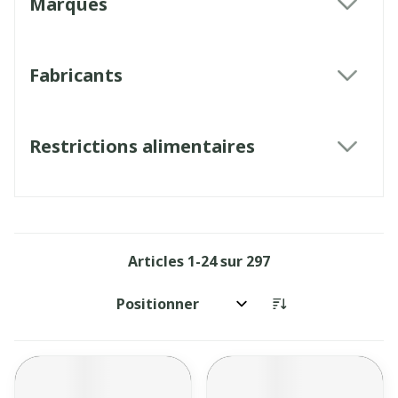
Marques
filter
Fabricants
filter
Restrictions alimentaires
filter
Articles
1
-
24
sur
297
Trier par: