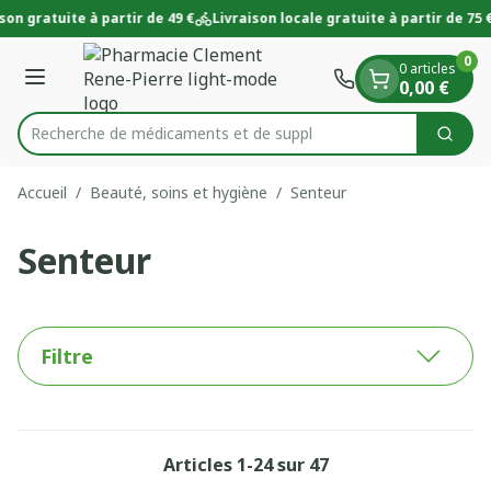
Diapositive 1 de 1
Aller au contenu
son gratuite à partir de 49 €
Livraison locale gratuite à partir de 75 €
0
0 articles
Menu
0,00 €
Recherche de médic
Cherc
Rechercher
Accueil
/
Beauté, soins et hygiène
/
Senteur
Senteur
Filtre
Articles
1
-
24
sur
47