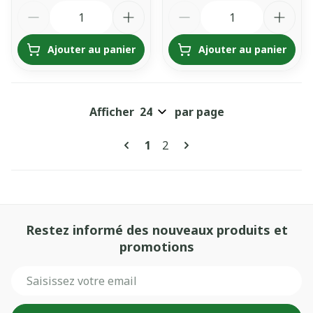
Quantité
Quantité
Ajouter au panier
Ajouter au panier
Afficher
par page
Pages
Vous lisez actuellement la pa
Page
1
2
Restez informé des nouveaux produits et
promotions
Adresse mail