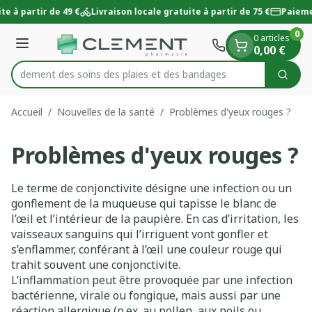
Diapositive 1 de 1
Aller au contenu
te à partir de 49 €
Livraison locale gratuite à partir de 75 €
Paieme
0
0 articles
Menu
0,00 €
 rapidement des soins des plaies et des bandages
Cherc
Rechercher
Accueil
/
Nouvelles de la santé
/
Problèmes d'yeux rouges ?
Problèmes d'yeux rouges ?
Le terme de conjonctivite désigne une infection ou un
gonflement de la muqueuse qui tapisse le blanc de
l’œil et l’intérieur de la paupière. En cas d’irritation, les
vaisseaux sanguins qui l’irriguent vont gonfler et
s’enflammer, conférant à l’œil une couleur rouge qui
trahit souvent une conjonctivite.
L’inflammation peut être provoquée par une infection
bactérienne, virale ou fongique, mais aussi par une
réaction allergique (p.ex. au pollen, aux poils ou