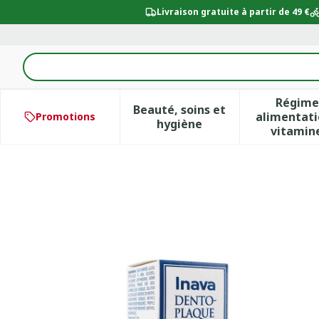
Aller au contenu
Livraison gratuite à partir de 49 €
Rechercher
Régime
Beauté, soins et
alimentati
Promotions
Afficher le sous-menu po
Aff
hygiène
vitamin
INAVA DENTOPLAQUE REV