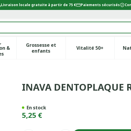
Livraison locale gratuite à partir de 75 €
Paiements sécurisés
Con
,
Grossesse et
on &
Vitalité 50+
Na
ur la catégorie Beauté, soins et hygiène
icher le sous-menu pour la catégorie Régime, alimentat
Afficher le sous-menu pour la catégor
Afficher le sous-
enfants
es
ELATEUR 10ML
INAVA DENTOPLAQUE 
En stock
5,25 €