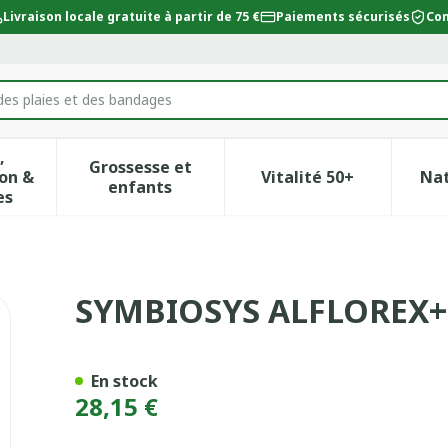
Livraison locale gratuite à partir de 75 €
Paiements sécurisés
Con
des plaies et des bandages
,
Grossesse et
on &
Vitalité 50+
Na
ur la catégorie Beauté, soins et hygiène
icher le sous-menu pour la catégorie Régime, alimentat
Afficher le sous-menu pour la catégor
Afficher le sous-
enfants
es
LULE 30
SYMBIOSYS ALFLOREX+
En stock
28,15 €