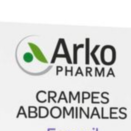
Profondeur
50 mm
Quantité Du
30
Paquet
Restrictions
Sans gluten, Sans lactos
Alimentaires
Conservation
Température ambiante (1