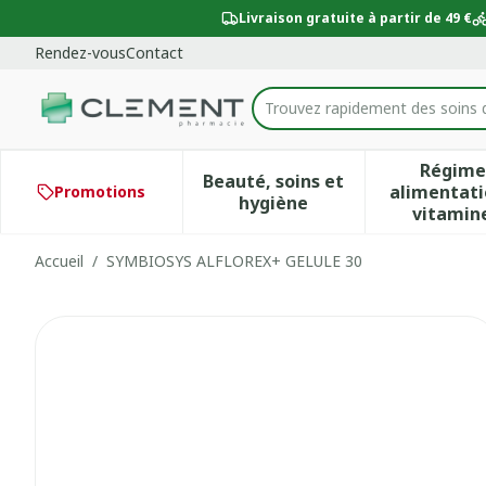
Aller au contenu
Diapositive 1 de 1
Livraison gratuite à partir de 49 €
Rendez-vous
Contact
Trouvez rapidement des soins 
Rechercher
Régime
Beauté, soins et
alimentati
Promotions
Afficher le sous-menu po
Aff
hygiène
vitamin
Accueil
/
SYMBIOSYS ALFLOREX+ GELULE 30
SYMBIOSYS ALFLOREX+ GE