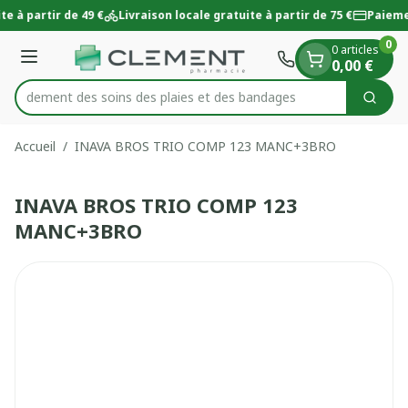
Diapositive 1 de 1
Aller au contenu
te à partir de 49 €
Livraison locale gratuite à partir de 75 €
Paieme
0
0 articles
Menu
0,00 €
 rapidement des soins des plaies et des bandages
Cherc
Rechercher
Accueil
/
INAVA BROS TRIO COMP 123 MANC+3BRO
INAVA BROS TRIO COMP 123
MANC+3BRO