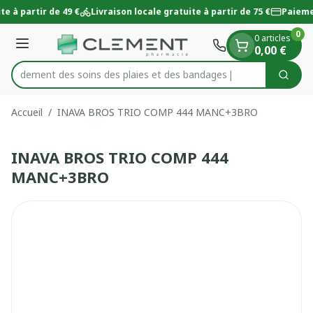
Diapositive 1 de 1
Aller au contenu
te à partir de 49 €
Livraison locale gratuite à partir de 75 €
Paieme
0
0 articles
Menu
0,00 €
 rapidement des soins des plaies et des bandages
Cherc
Rechercher
Accueil
/
INAVA BROS TRIO COMP 444 MANC+3BRO
INAVA BROS TRIO COMP 444
MANC+3BRO