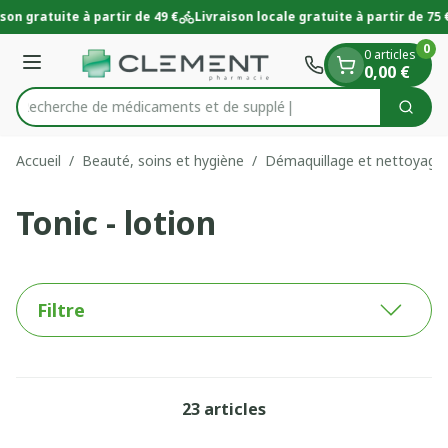
Diapositive 1 de 1
Aller au contenu
son gratuite à partir de 49 €
Livraison locale gratuite à partir de 75 €
0
0 articles
Menu
0,00 €
Recherche de médica
Cherc
Rechercher
Accueil
/
Beauté, soins et hygiène
/
Démaquillage et nettoyage
Tonic - lotion
Filtre
23
articles