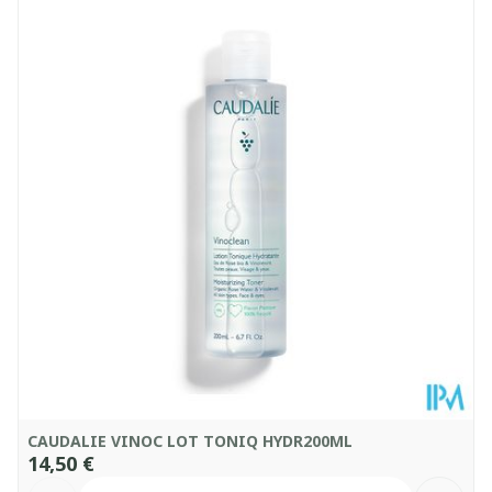
Profondeur
44 mm
Quantité Du
200
Paquet
Température ambiante (15°C -
Conservation
25°C)
CAUDALIE VINOC LOT TONIQ HYDR200ML
14,50 €
Quantité