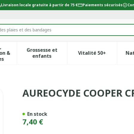
Livraison locale gratuite à partir de 75 €
Paiements sécurisés
Con
des plaies et des bandages
,
Grossesse et
on &
Vitalité 50+
Na
ur la catégorie Beauté, soins et hygiène
icher le sous-menu pour la catégorie Régime, alimentat
Afficher le sous-menu pour la catégor
Afficher le sous-
enfants
es
ME TUB15G
AUREOCYDE COOPER C
En stock
7,40 €