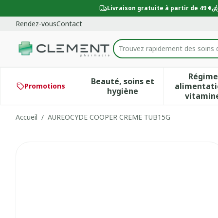
Aller au contenu
Diapositive 1 de 1
Livraison gratuite à partir de 49 €
Rendez-vous
Contact
Trouvez rapidement des soins 
Rechercher
Régime
Beauté, soins et
alimentati
Promotions
Afficher le sous-menu po
Aff
hygiène
vitamin
Accueil
/
AUREOCYDE COOPER CREME TUB15G
AUREOCYDE COOPER CRE