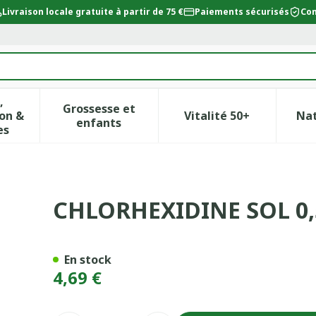
Livraison locale gratuite à partir de 75 €
Paiements sécurisés
Con
,
Grossesse et
on &
Vitalité 50+
Na
ur la catégorie Beauté, soins et hygiène
icher le sous-menu pour la catégorie Régime, alimentat
Afficher le sous-menu pour la catégor
Afficher le sous-
enfants
es
100 100ML
CHLORHEXIDINE SOL 0,
En stock
4,69 €