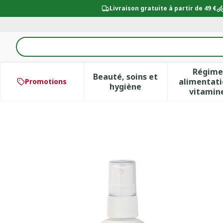
Aller au contenu
Livraison gratuite à partir de 49 €
Rechercher
Régime
Beauté, soins et
alimentati
Promotions
Afficher le sous-menu po
Aff
hygiène
vitamin
CHLORHEXIDINE SOL 0,5P