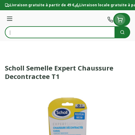
Aller au contenu
Livraison gratuite à partir de 49 €
Livraison locale gratuite à pa
Menu
Cherc
Rechercher
Scholl Semelle Expert Chaussure
Decontractee T1