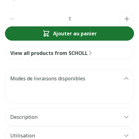
Quantité
Ajouter au panier
View all products from SCHOLL
Modes de livraisons disponibles
Description
Les semelles ActivGel Scholl sont adaptées
pour des chaussures à talons utilisés au
Utilisation
quotidien
semelle
gel