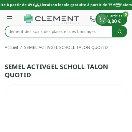
Diapositive 1 de 1
Aller au contenu
te à partir de 49 €
Livraison locale gratuite à partir de 75 €
Paieme
0
0 articles
Menu
0,00 €
 rapidement des soins des plaies et des bandages
Cherc
Rechercher
Accueil
/
SEMEL ACTIVGEL SCHOLL TALON QUOTID
SEMEL ACTIVGEL SCHOLL TALON
QUOTID