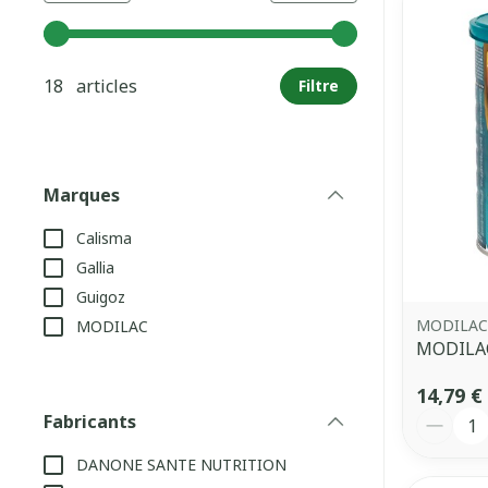
Utilisez les touches fléchées gauche et droite pour aj
18 articles
Filtre
Marques
filter
Calisma
Gallia
Guigoz
MODILAC
MODILAC
MODILAC
14,79 €
Quantit
Fabricants
filter
DANONE SANTE NUTRITION