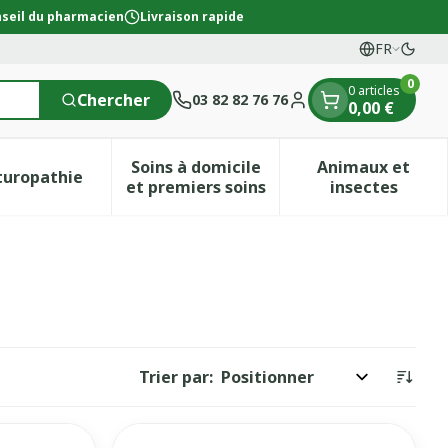
seil du pharmacien
Livraison rapide
FR
Passe
Langues
0
0 articles
Chercher
03 82 82 76 76
0,00 €
Menu client
Soins à domicile
Animaux et
turopathie
ion & vitamines
ie Grossesse et enfants
menu pour la catégorie Vitalité 50+
Afficher le sous-menu pour la catégorie Naturopath
Afficher le sous-menu pour la c
Afficher l
et premiers soins
insectes
Trier par: