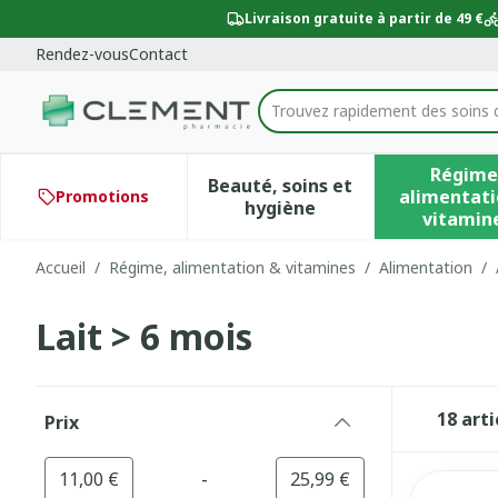
Aller au contenu
Diapositive 1 de 1
Livraison gratuite à partir de 49 €
Rendez-vous
Contact
Trouvez rapidement des soins 
Rechercher
Régime
Beauté, soins et
alimentati
Promotions
Afficher le sous-menu po
Aff
hygiène
vitamin
Accueil
/
Régime, alimentation & vitamines
/
Alimentation
/
Lait > 6 mois
Passer à la liste des produits
18
arti
Prix
filter
-
Valeur minimale
Valeur maximale
11,00 €
25,99 €