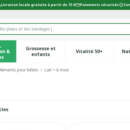
Livraison locale gratuite à partir de 75 €
Paiements sécurisés
Con
des plaies et des bandages
,
Grossesse et
on &
Vitalité 50+
Na
ur la catégorie Beauté, soins et hygiène
icher le sous-menu pour la catégorie Régime, alimentat
Afficher le sous-menu pour la catégor
Afficher le sous-
enfants
es
Aliments pour bébés
/
Lait > 6 mois
cles