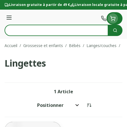
Aller au contenu
Livraison gratuite à partir de 49 €
Livraison locale gratuite à pa
Menu
Cherc
Rechercher
Accueil
/
Grossesse et enfants
/
Bébés
/
Langes/couches
/
Li
Lingettes
1
Article
Trier par: