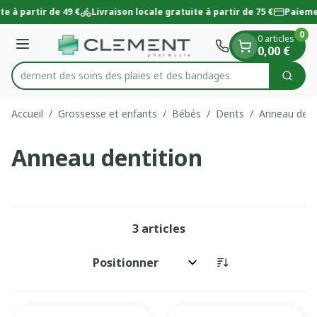
Diapositive 1 de 1
Aller au contenu
te à partir de 49 €
Livraison locale gratuite à partir de 75 €
Paieme
0
0 articles
Menu
0,00 €
 rapidement des soins des plaies et des bandages
Cherc
Rechercher
Accueil
/
Grossesse et enfants
/
Bébés
/
Dents
/
Anneau dent
Anneau dentition
3
articles
Trier par: