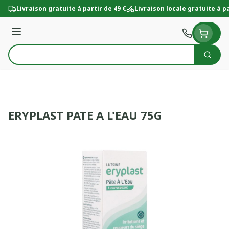
Aller au contenu
Livraison gratuite à partir de 49 €
Livraison locale gratuite à pa
Menu
Cherc
Rechercher
ERYPLAST PATE A L'EAU 75G