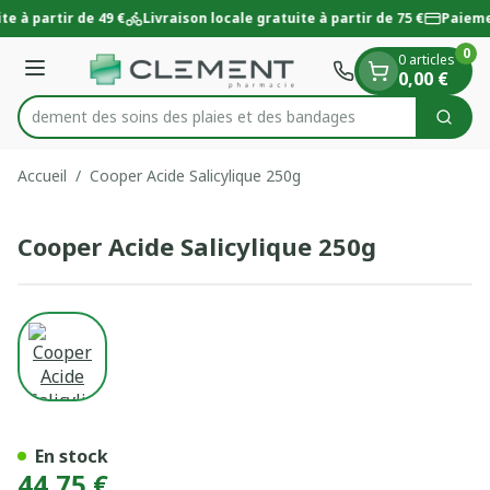
Diapositive 1 de 1
Aller au contenu
te à partir de 49 €
Livraison locale gratuite à partir de 75 €
Paieme
0
0 articles
Menu
0,00 €
 rapidement des soins des plaies et des bandages
Cherc
Rechercher
Accueil
/
Cooper Acide Salicylique 250g
Cooper Acide Salicylique 250g
View larger image
Cooper Acide Salicylique 25
En stock
44,75 €