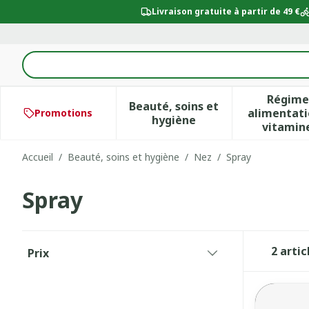
Aller au contenu
Livraison gratuite à partir de 49 €
Rechercher
Régime
Beauté, soins et
alimentati
Promotions
Afficher le sous-menu po
Aff
hygiène
vitamin
Accueil
/
Beauté, soins et hygiène
/
Nez
/
Spray
Spray
Passer à la liste des produits
2
artic
Prix
filter