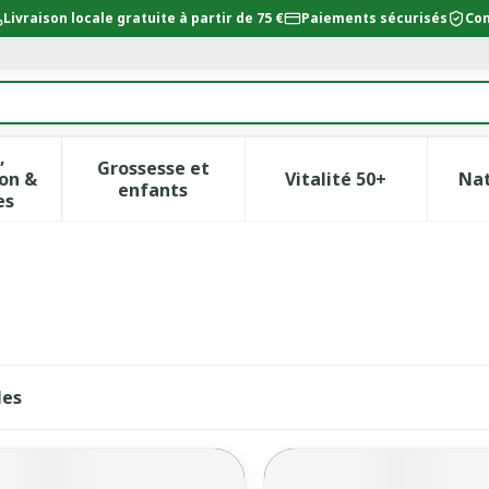
Livraison locale gratuite à partir de 75 €
Paiements sécurisés
Con
,
Grossesse et
on &
Vitalité 50+
Na
ur la catégorie Beauté, soins et hygiène
icher le sous-menu pour la catégorie Régime, alimentat
Afficher le sous-menu pour la catégor
Afficher le sous-
enfants
es
les