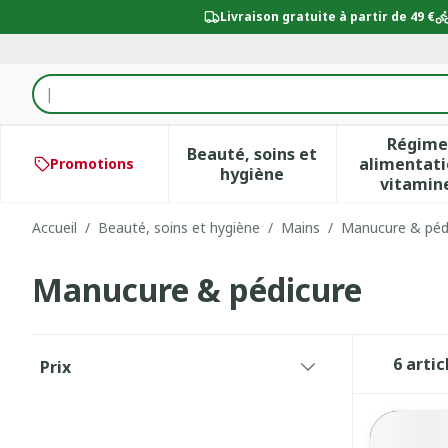
Aller au contenu
Livraison gratuite à partir de 49 €
Rechercher
Régime
Beauté, soins et
alimentati
Promotions
Afficher le sous-menu po
Aff
hygiène
vitamin
Accueil
/
Beauté, soins et hygiène
/
Mains
/
Manucure & péd
Manucure & pédicure
Passer à la liste des produits
6
artic
Prix
filter