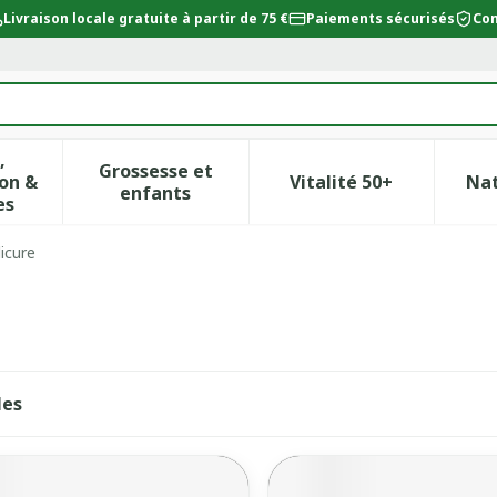
Livraison locale gratuite à partir de 75 €
Paiements sécurisés
Con
,
Grossesse et
on &
Vitalité 50+
Na
ur la catégorie Beauté, soins et hygiène
icher le sous-menu pour la catégorie Régime, alimentat
Afficher le sous-menu pour la catégor
Afficher le sous-
enfants
es
icure
les