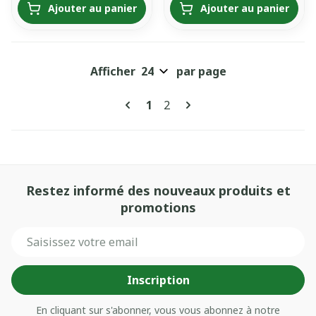
Ajouter au panier
Ajouter au panier
Afficher
par page
Pages
Vous lisez actuellement la pa
Page
1
2
Restez informé des nouveaux produits et
promotions
Adresse mail
Inscription
En cliquant sur s'abonner, vous vous abonnez à notre