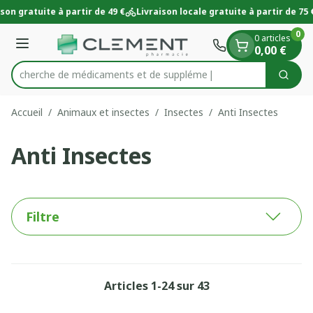
Diapositive 1 de 1
Aller au contenu
son gratuite à partir de 49 €
Livraison locale gratuite à partir de 75 €
0
0 articles
Menu
0,00 €
Recherche de médicame
Cherc
Rechercher
Accueil
/
Animaux et insectes
/
Insectes
/
Anti Insectes
Anti Insectes
Filtre
Articles
1
-
24
sur
43