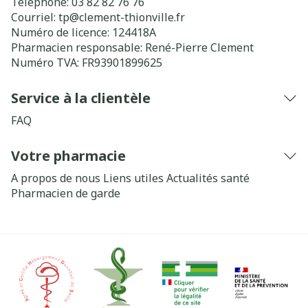
Téléphone:
03 82 82 76 76
Courriel:
tp@
clement-thionville.fr
Numéro de licence:
124418A
Pharmacien responsable:
René-Pierre Clement
Numéro TVA:
FR93901899625
Service à la clientèle
FAQ
Votre pharmacie
A propos de nous
Liens utiles
Actualités santé
Pharmacien de garde