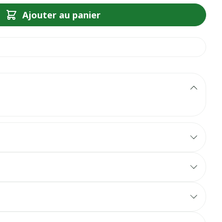
Ajouter au panier
r image
View larger image
View larger image
View larger image
ane Dermallergo apaise et hydrate la peau fine et
sous les yeux et renforce la barrière cutanée des
pique.