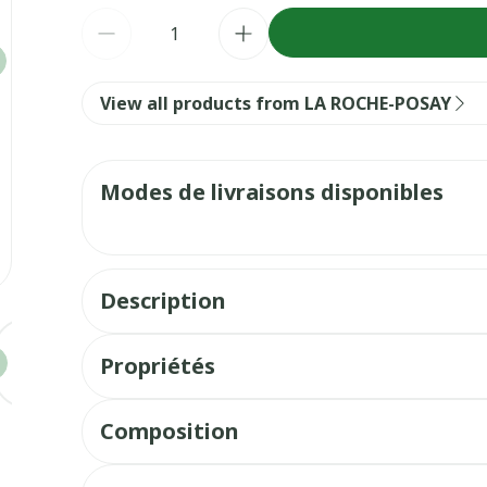
Quantité
View all products from LA ROCHE-POSAY
Modes de livraisons disponibles
Description
e
larger image
View larger image
View larger image
View larger image
View larger image
View large
Propriétés
La crème contour des yeux peau sensible Toleri
Composition
sensible du contour de l'œil, réduit les poches 
peaux sensibles, allergiques ou à tendance ato